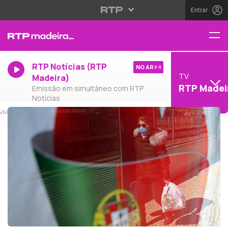
Entrar
RTP Notícias (RTP
NO AR
TV
Madeira)
RTP Madei
Emissão em simultâneo com RTP
Notícias