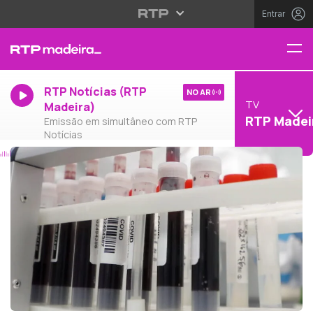
Entrar
RTP Notícias (RTP
NO AR
TV
Madeira)
RTP Madei
Emissão em simultâneo com RTP
Notícias