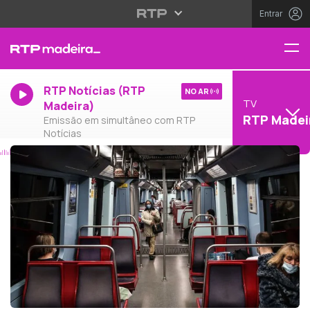
Entrar
RTP Notícias (RTP
NO AR
TV
Madeira)
RTP Madei
Emissão em simultâneo com RTP
Notícias