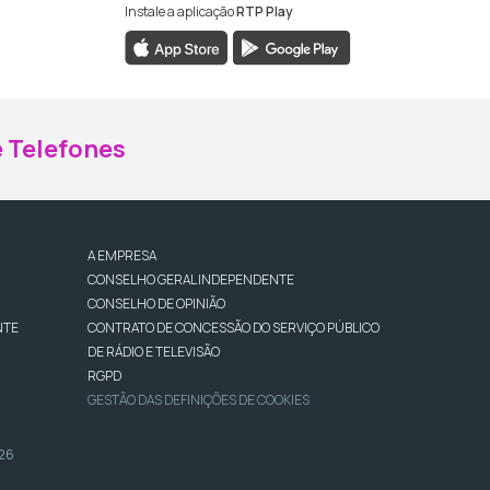
Instale a aplicação
RTP Play
ebook da RTP Madeira
nstagram da RTP Madeira
 Telefones
A EMPRESA
CONSELHO GERAL INDEPENDENTE
CONSELHO DE OPINIÃO
NTE
CONTRATO DE CONCESSÃO DO SERVIÇO PÚBLICO
DE RÁDIO E TELEVISÃO
RGPD
GESTÃO DAS DEFINIÇÕES DE COOKIES
026