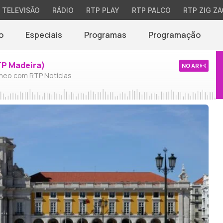
TELEVISÃO
RÁDIO
RTP PLAY
RTP PALCO
RTP ZIG ZA
o
Especiais
Programas
Programação
TP Madeira)
NO AR
neo com RTP Notícias