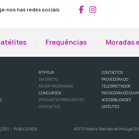
Aceder ao Fac
Aceder ao I
ga-nos nas redes sociais
atélites
Frequências
Moradas e
RTP PLAY
CONTACTOS
EM DIRETO
PROVEDORA DO
REVER PROGRAMAS
TELESPECTADOR
CONCURSOS
PROVEDORA DO OUVI
S
PERGUNTAS FREQUENTES
ACESSIBILIDADES
CONTACTOS
SATÉLITES
IÇÕES
PUBLICIDADE
© RTP, Rádio e Televisão de Portugal 2
|