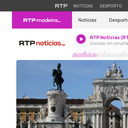
NOTÍCIAS
DESPORTO
Notícias
Desport
RTP Notícias (R
Emissão em simultâ