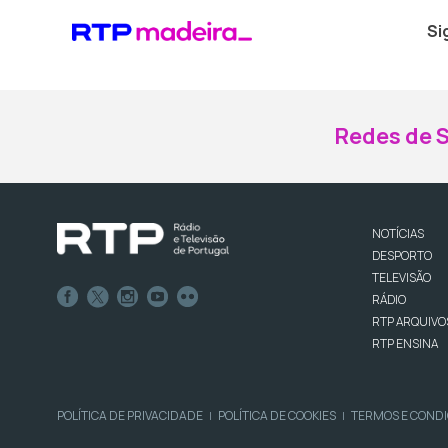
Si
Redes de S
NOTÍCIAS
DESPORTO
TELEVISÃO
RÁDIO
RTP ARQUIVO
RTP ENSINA
POLÍTICA DE PRIVACIDADE
POLÍTICA DE COOKIES
TERMOS E COND
|
|