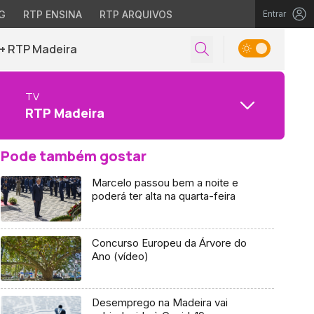
G
RTP ENSINA
RTP ARQUIVOS
Entrar
+ RTP Madeira
TV
RTP Madeira
Pode também gostar
Marcelo passou bem a noite e
poderá ter alta na quarta-feira
Concurso Europeu da Árvore do
Ano (vídeo)
Desemprego na Madeira vai