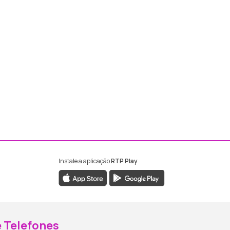
Instale a aplicação
RTP Play
ebook da RTP Madeira
nstagram da RTP Madeira
 Telefones