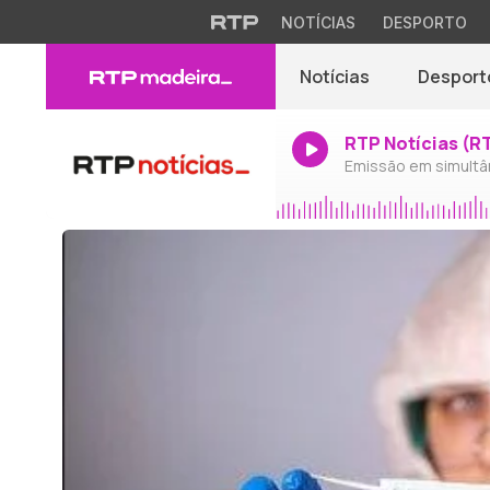
NOTÍCIAS
DESPORTO
Notícias
Desport
RTP Notícias (R
Emissão em simultâ