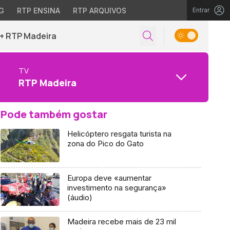
G
RTP ENSINA
RTP ARQUIVOS
Entrar
+ RTP Madeira
TV
RTP Madeira
Pode também gostar
Helicóptero resgata turista na
zona do Pico do Gato
Europa deve «aumentar
investimento na segurança»
(áudio)
Madeira recebe mais de 23 mil