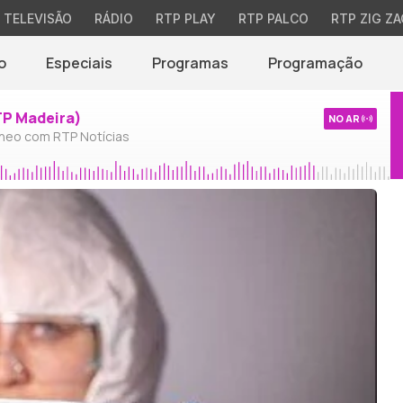
TELEVISÃO
RÁDIO
RTP PLAY
RTP PALCO
RTP ZIG ZA
o
Especiais
Programas
Programação
TP Madeira)
NO AR
neo com RTP Notícias