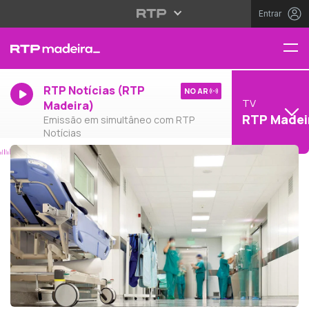
Entrar
RTP Notícias (RTP
NO AR
TV
Madeira)
RTP Madei
Emissão em simultâneo com RTP
Notícias