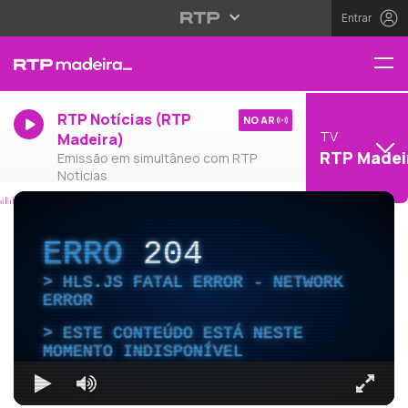
Entrar
RTP Notícias (RTP
NO AR
TV
Madeira)
RTP Madei
Emissão em simultâneo com RTP
Notícias
ERRO
204
HLS.JS FATAL ERROR - NETWORK
ERROR
ESTE CONTEÚDO ESTÁ NESTE
MOMENTO INDISPONÍVEL