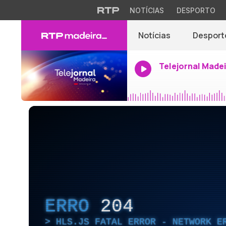
NOTÍCIAS
DESPORTO
Notícias
Desport
Telejornal Made
ERRO
204
HLS.JS FATAL ERROR - NETWORK E