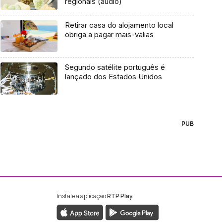
regionais (áudio)
Retirar casa do alojamento local
obriga a pagar mais-valias
Segundo satélite português é
lançado dos Estados Unidos
PUB
Instale a aplicação
RTP Play
ebook da RTP Madeira
nstagram da RTP Madeira