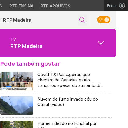
G
RTP ENSINA
RTP ARQUIVOS
Entrar
+ RTP Madeira
TV
RTP Madeira
Pode também gostar
Covid-19: Passageiros que
chegam de Canárias estão
tranquilos apesar do aumento de
casos (Vídeo)
Nuvem de fumo invade céu do
Curral (vídeo)
Homem detido no Funchal por