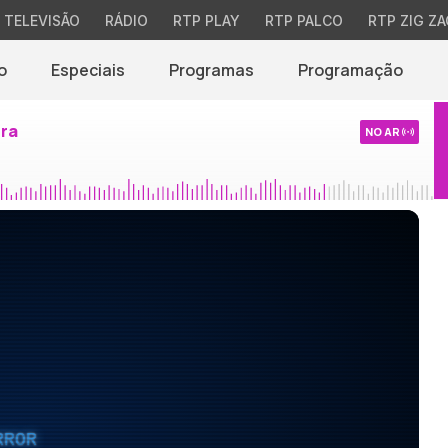
TELEVISÃO
RÁDIO
RTP PLAY
RTP PALCO
RTP ZIG ZA
o
Especiais
Programas
Programação
ira
NO AR
RROR