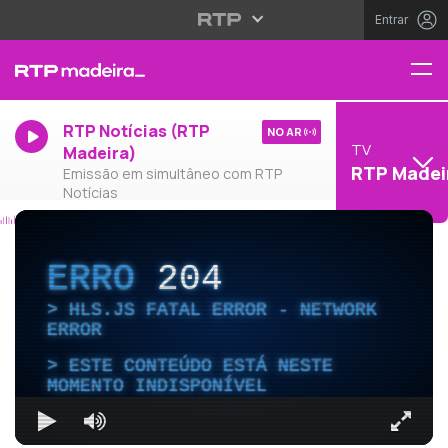
Entrar
RTP Notícias (RTP
NO AR
TV
Madeira)
RTP Madei
Emissão em simultâneo com RTP
Notícias
ERRO
204
HLS.JS FATAL ERROR - NETWORK
ERROR
ESTE CONTEÚDO ESTÁ NESTE
MOMENTO INDISPONÍVEL