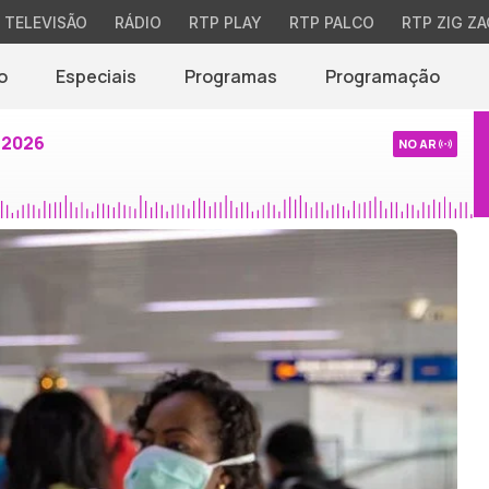
TELEVISÃO
RÁDIO
RTP PLAY
RTP PALCO
RTP ZIG ZA
o
Especiais
Programas
Programação
 2026
NO AR