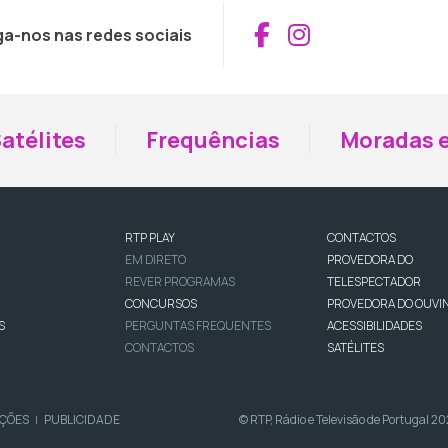
Aceder ao Fac
Aceder ao I
ga-nos nas redes sociais
atélites
Frequências
Moradas e
RTP PLAY
CONTACTOS
EM DIRETO
PROVEDORA DO
REVER PROGRAMAS
TELESPECTADOR
CONCURSOS
PROVEDORA DO OUVI
S
PERGUNTAS FREQUENTES
ACESSIBILIDADES
CONTACTOS
SATÉLITES
IÇÕES
PUBLICIDADE
© RTP, Rádio e Televisão de Portugal 2
|