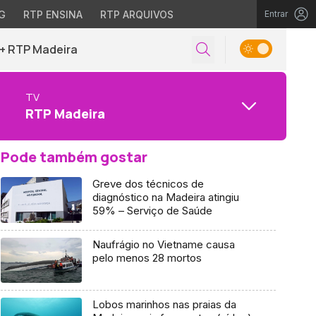
G
RTP ENSINA
RTP ARQUIVOS
Entrar
+ RTP Madeira
TV
RTP Madeira
Pode também gostar
Greve dos técnicos de
diagnóstico na Madeira atingiu
59% – Serviço de Saúde
Naufrágio no Vietname causa
pelo menos 28 mortos
Lobos marinhos nas praias da