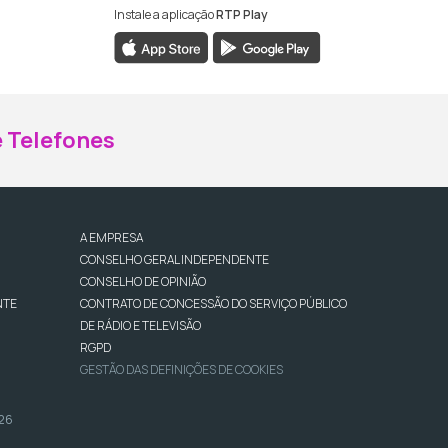
Instale a aplicação
RTP Play
ebook da RTP Madeira
nstagram da RTP Madeira
 Telefones
A EMPRESA
CONSELHO GERAL INDEPENDENTE
CONSELHO DE OPINIÃO
NTE
CONTRATO DE CONCESSÃO DO SERVIÇO PÚBLICO
DE RÁDIO E TELEVISÃO
RGPD
GESTÃO DAS DEFINIÇÕES DE COOKIES
026