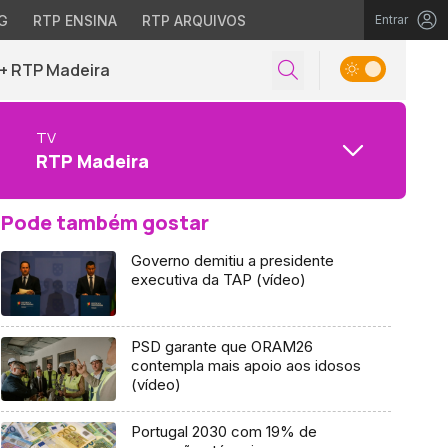
G
RTP ENSINA
RTP ARQUIVOS
Entrar
+ RTP Madeira
TV
RTP Madeira
Pode também gostar
Governo demitiu a presidente
executiva da TAP (vídeo)
PSD garante que ORAM26
contempla mais apoio aos idosos
(vídeo)
Portugal 2030 com 19% de