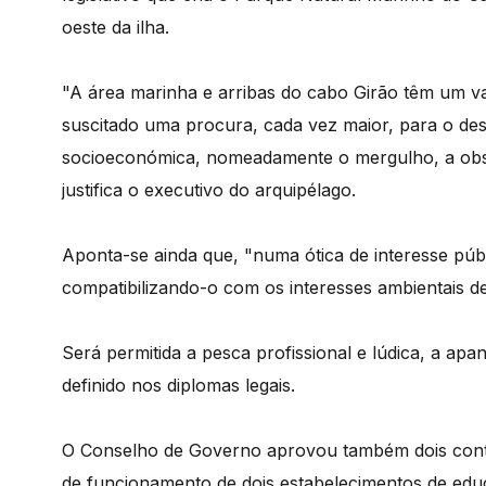
oeste da ilha.
"A área marinha e arribas do cabo Girão têm um val
suscitado uma procura, cada vez maior, para o de
socioeconómica, nomeadamente o mergulho, a obse
justifica o executivo do arquipélago.
Aponta-se ainda que, "numa ótica de interesse públ
compatibilizando-o com os interesses ambientais de
Será permitida a pesca profissional e lúdica, a ap
definido nos diplomas legais.
O Conselho de Governo aprovou também dois contr
de funcionamento de dois estabelecimentos de educ