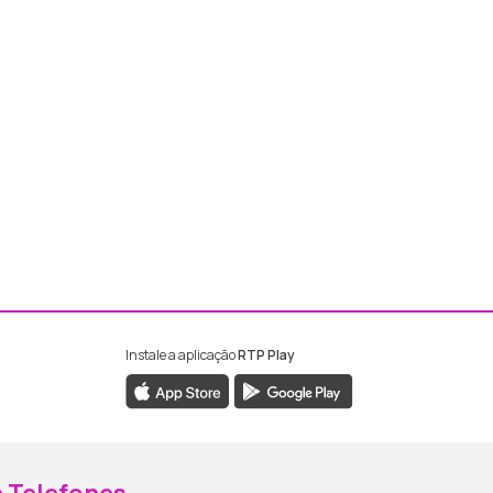
Instale a aplicação
RTP Play
ebook da RTP Madeira
nstagram da RTP Madeira
 Telefones