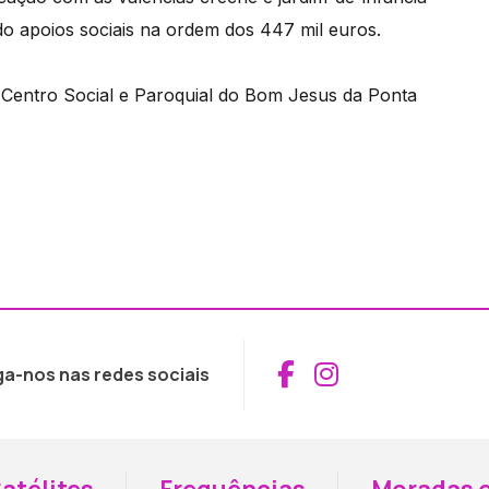
ndo apoios sociais na ordem dos 447 mil euros.
ao Centro Social e Paroquial do Bom Jesus da Ponta
Aceder ao Fac
Aceder ao I
ga-nos nas redes sociais
atélites
Frequências
Moradas e