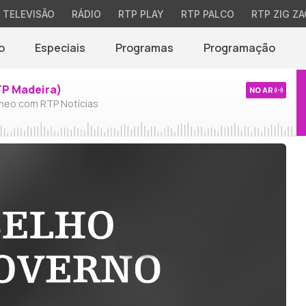
TELEVISÃO
RÁDIO
RTP PLAY
RTP PALCO
RTP ZIG ZA
o
Especiais
Programas
Programação
TP Madeira)
NO AR
neo com RTP Notícias