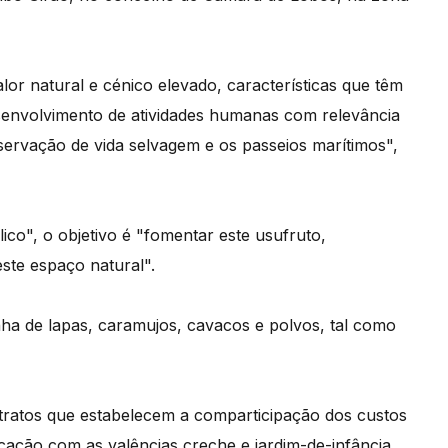
or natural e cénico elevado, características que têm
senvolvimento de atividades humanas com relevância
rvação de vida selvagem e os passeios marítimos",
ico", o objetivo é "fomentar este usufruto,
ste espaço natural".
anha de lapas, caramujos, cavacos e polvos, tal como
atos que estabelecem a comparticipação dos custos
ação com as valências creche e jardim-de-infância