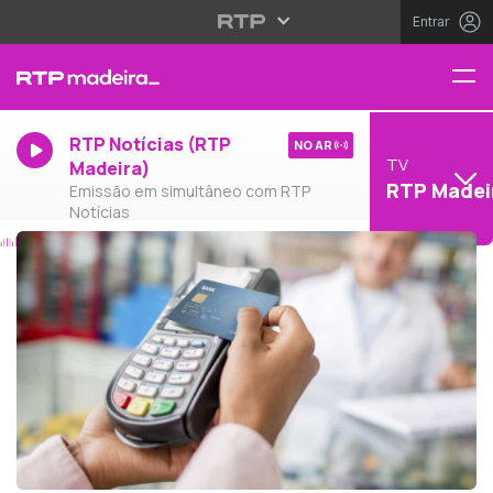
Entrar
RTP Notícias (RTP
NO AR
TV
Madeira)
RTP Madei
Emissão em simultâneo com RTP
Notícias