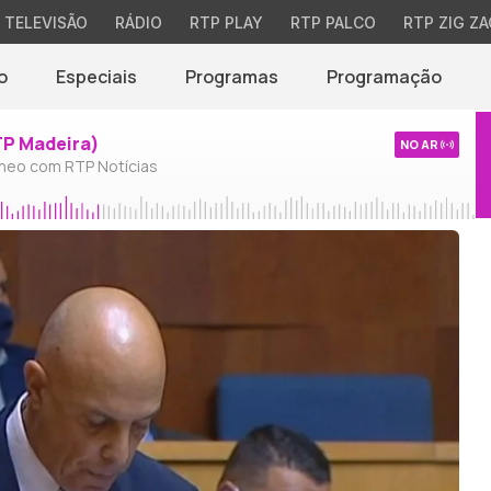
TELEVISÃO
RÁDIO
RTP PLAY
RTP PALCO
RTP ZIG ZA
o
Especiais
Programas
Programação
TP Madeira)
NO AR
neo com RTP Notícias