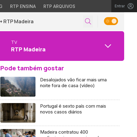
G
RTP ENSINA
RTP ARQUIVOS
Entrar
+ RTP Madeira
TV
RTP Madeira
Pode também gostar
Desalojados vão ficar mais uma
noite fora de casa (vídeo)
Portugal é sexto país com mais
novos casos diários
Madeira contratou 400