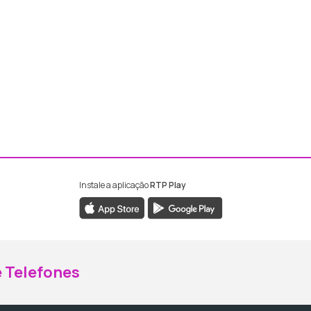
Instale a aplicação
RTP Play
ebook da RTP Madeira
nstagram da RTP Madeira
 Telefones