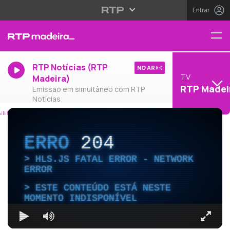
Entrar
RTP Notícias (RTP
NO AR
TV
Madeira)
RTP Madei
Emissão em simultâneo com RTP
Notícias
ERRO
204
HLS.JS FATAL ERROR - NETWORK
ERROR
ESTE CONTEÚDO ESTÁ NESTE
MOMENTO INDISPONÍVEL