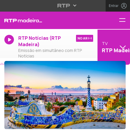
Entrar
RTP Notícias (RTP
NO AR
TV
Madeira)
RTP Madei
Emissão em simultâneo com RTP
Notícias