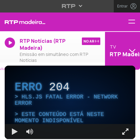
Entrar
RTP Notícias (RTP
NO AR
TV
Madeira)
RTP Madei
Emissão em simultâneo com RTP
Notícias
ERRO
204
HLS.JS FATAL ERROR - NETWORK
ERROR
ESTE CONTEÚDO ESTÁ NESTE
MOMENTO INDISPONÍVEL