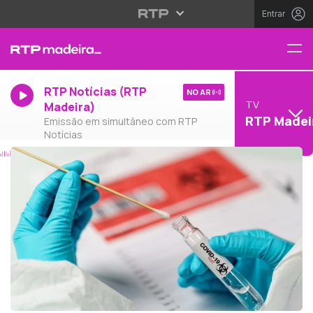
Entrar
RTP Notícias (RTP
NO AR
TV
Madeira)
RTP Madei
Emissão em simultâneo com RTP
Notícias