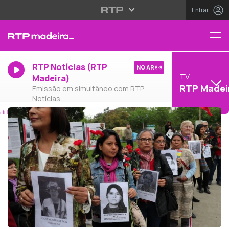
Entrar
RTP Notícias (RTP
NO AR
TV
Madeira)
RTP Madei
Emissão em simultâneo com RTP
Notícias