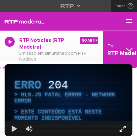
Entrar
RTP Notícias (RTP
NO AR
TV
Madeira)
RTP Madei
Emissão em simultâneo com RTP
Notícias
ERRO
204
HLS.JS FATAL ERROR - NETWORK
ERROR
ESTE CONTEÚDO ESTÁ NESTE
MOMENTO INDISPONÍVEL