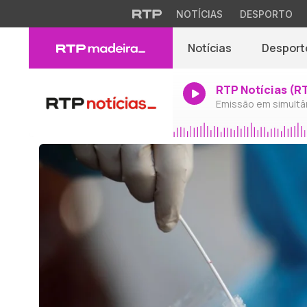
NOTÍCIAS
DESPORTO
Notícias
Desport
RTP Notícias (R
Emissão em simultâ