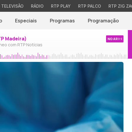
TELEVISÃO
RÁDIO
RTP PLAY
RTP PALCO
RTP ZIG ZA
o
Especiais
Programas
Programação
TP Madeira)
NO AR
neo com RTP Notícias