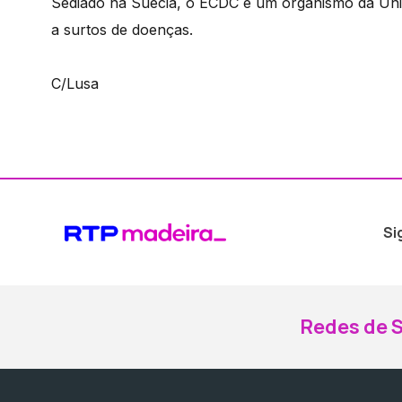
Sediado na Suécia, o ECDC é um organismo da Uniã
a surtos de doenças.
C/Lusa
Si
Redes de S