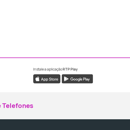
Instale a aplicação
RTP Play
ebook da RTP Madeira
nstagram da RTP Madeira
 Telefones