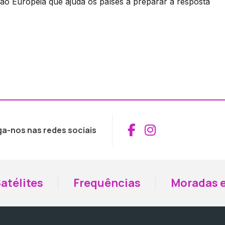
o Europeia que ajuda os países a preparar a resposta
Aceder ao Fac
Aceder ao I
ga-nos nas redes sociais
atélites
Frequências
Moradas e