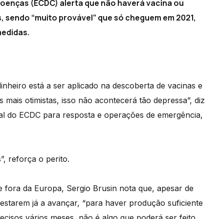
oenças (ECDC) alerta que não haverá vacina ou
, sendo “muito provável” que só cheguem em 2021,
medidas.
inheiro está a ser aplicado na descoberta de vacinas e
 mais otimistas, isso não acontecerá tão depressa”, diz
cipal do ECDC para resposta e operações de emergência,
, reforça o perito.
e fora da Europa, Sergio Brusin nota que, apesar de
estarem já a avançar, “para haver produção suficiente
recisos vários meses, não é algo que poderá ser feito