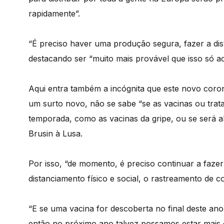
rapidamente”.
“É preciso haver uma produção segura, fazer a dist
destacando ser “muito mais provável que isso só a
Aqui entra também a incógnita que este novo corona
um surto novo, não se sabe “se as vacinas ou tra
temporada, como as vacinas da gripe, ou se será al
Brusin à Lusa.
Por isso, “de momento, é preciso continuar a fazer
distanciamento físico e social, o rastreamento de c
“E se uma vacina for descoberta no final deste ano
então no próximo ano talvez possamos estar mais oti