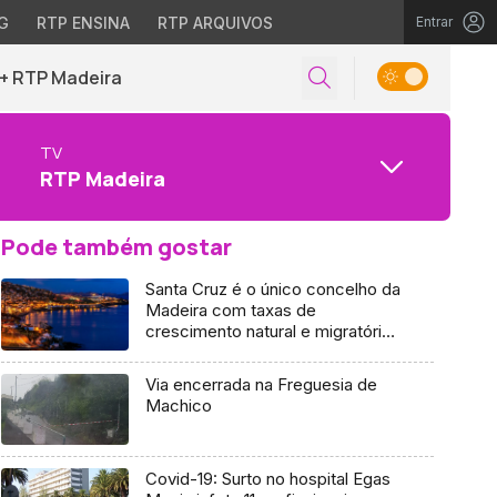
G
RTP ENSINA
RTP ARQUIVOS
Entrar
+ RTP Madeira
TV
RTP Madeira
Pode também gostar
Santa Cruz é o único concelho da
Madeira com taxas de
crescimento natural e migratório
positivas
Via encerrada na Freguesia de
Machico
Covid-19: Surto no hospital Egas