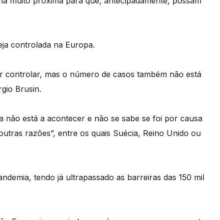
rma muito próxima para que, antecipadamente, possam
teja controlada na Europa.
ir controlar, mas o número de casos também não está
gio Brusin.
a não está a acontecer e não se sabe se foi por causa
outras razões”, entre os quais Suécia, Reino Unido ou
ndemia, tendo já ultrapassado as barreiras das 150 mil