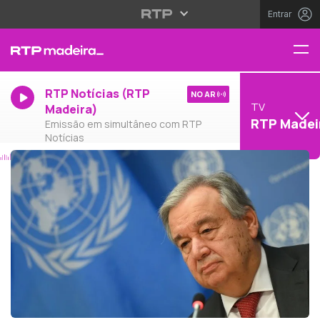
Entrar
RTP Notícias (RTP
NO AR
TV
Madeira)
RTP Madei
Emissão em simultâneo com RTP
Notícias