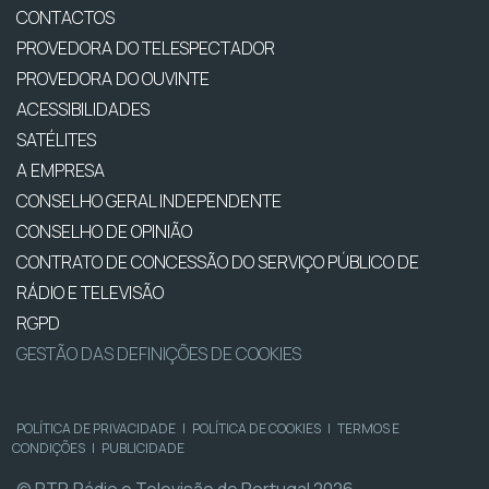
CONTACTOS
PROVEDORA DO TELESPECTADOR
PROVEDORA DO OUVINTE
ACESSIBILIDADES
SATÉLITES
A EMPRESA
CONSELHO GERAL INDEPENDENTE
CONSELHO DE OPINIÃO
CONTRATO DE CONCESSÃO DO SERVIÇO PÚBLICO DE
RÁDIO E TELEVISÃO
RGPD
GESTÃO DAS DEFINIÇÕES DE COOKIES
POLÍTICA DE PRIVACIDADE
|
POLÍTICA DE COOKIES
|
TERMOS E
CONDIÇÕES
|
PUBLICIDADE
© RTP, Rádio e Televisão de Portugal 2026