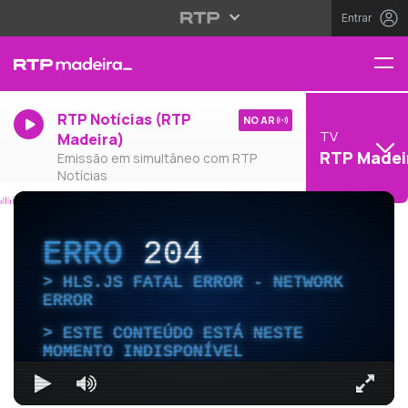
Entrar
RTP Notícias (RTP
NO AR
TV
Madeira)
RTP Madei
Emissão em simultâneo com RTP
Notícias
ERRO
204
HLS.JS FATAL ERROR - NETWORK
ERROR
ESTE CONTEÚDO ESTÁ NESTE
MOMENTO INDISPONÍVEL