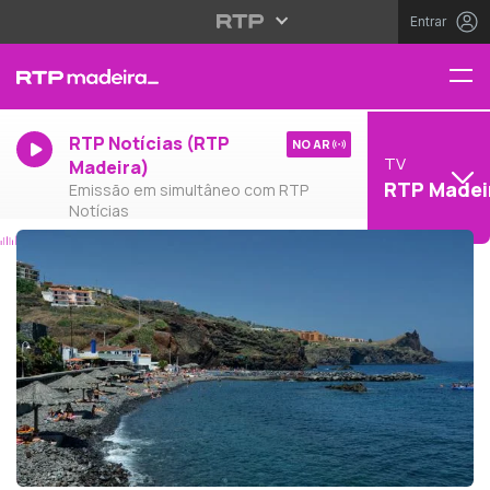
Entrar
RTP Notícias (RTP
NO AR
TV
Madeira)
RTP Madei
Emissão em simultâneo com RTP
Notícias