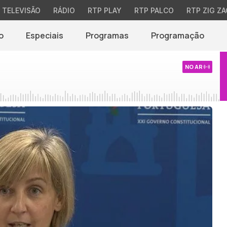
TELEVISÃO
RÁDIO
RTP PLAY
RTP PALCO
RTP ZIG ZA
o
Especiais
Programas
Programação
NO AR