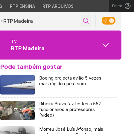
G
RTP ENSINA
RTP ARQUIVOS
Entrar
+ RTP Madeira
TV
RTP Madeira
Pode também gostar
Boeing projecta avião 5 vezes
mais rápido que o som
Ribeira Brava faz testes a 552
funcionários e professores
(vídeo)
Morreu José Luís Afonso, mais