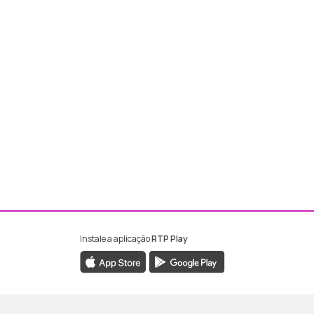
Instale a aplicação
RTP Play
ebook da RTP Madeira
nstagram da RTP Madeira