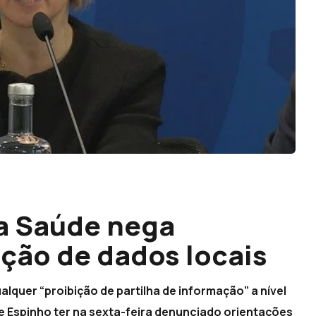
da Saúde nega
ação de dados locais
lquer “proibição de partilha de informação” a nível
de Espinho ter na sexta-feira denunciado orientações