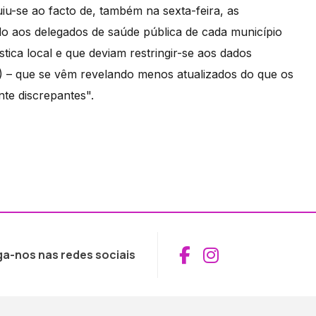
uiu-se ao facto de, também na sexta-feira, as
do aos delegados de saúde pública de cada município
stica local e que deviam restringir-se aos dados
S) – que se vêm revelando menos atualizados do que os
nte discrepantes".
Aceder ao Fac
Aceder ao I
ga-nos nas redes sociais