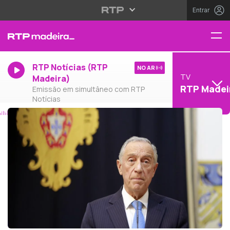
Entrar
RTP Notícias (RTP
NO AR
TV
Madeira)
RTP Madei
Emissão em simultâneo com RTP
Notícias