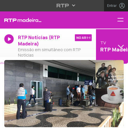
Entrar
RTP Notícias (RTP
NO AR
TV
Madeira)
RTP Madei
Emissão em simultâneo com RTP
Notícias