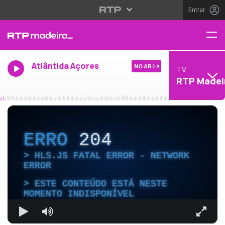
Entrar
Atlântida Açores
NO AR
TV
RTP Madei
ERRO
204
HLS.JS FATAL ERROR - NETWORK
ERROR
ESTE CONTEÚDO ESTÁ NESTE
MOMENTO INDISPONÍVEL