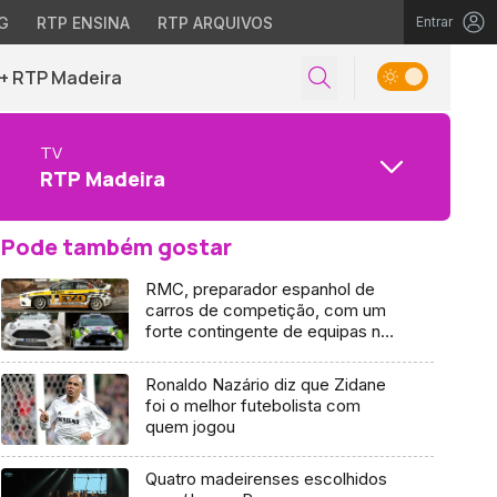
G
RTP ENSINA
RTP ARQUIVOS
Entrar
+ RTP Madeira
TV
RTP Madeira
Pode também gostar
RMC, preparador espanhol de
carros de competição, com um
forte contingente de equipas no
Rali Vinho Madeira
Ronaldo Nazário diz que Zidane
foi o melhor futebolista com
quem jogou
Quatro madeirenses escolhidos