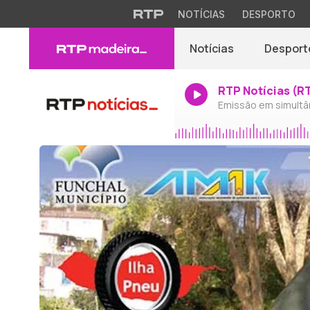
NOTÍCIAS
DESPORTO
Notícias
Desport
RTP Notícias (R
Emissão em simultâ