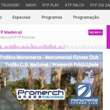
TELEVISÃO
RÁDIO
RTP PLAY
RTP PALCO
RTP ZIG ZA
o
Especiais
Programas
Programação
TP Madeira)
NO AR
neo com RTP Notícias