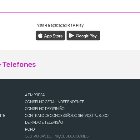
Instale a aplicação
RTP Play
ebook da RTP Madeira
nstagram da RTP Madeira
 Telefones
A EMPRESA
CONSELHO GERAL INDEPENDENTE
CONSELHO DE OPINIÃO
NTE
CONTRATO DE CONCESSÃO DO SERVIÇO PÚBLICO
DE RÁDIO E TELEVISÃO
RGPD
GESTÃO DAS DEFINIÇÕES DE COOKIES