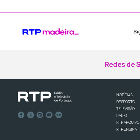
Si
Redes de S
NOTÍCIAS
DESPORTO
TELEVISÃO
RÁDIO
RTP ARQUIVO
RTP ENSINA