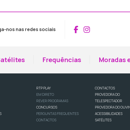
Aceder ao Fac
Aceder ao I
ga-nos nas redes sociais
atélites
Frequências
Moradas e
RTP PLAY
CONTACTOS
EM DIRETO
PROVEDORA DO
REVER PROGRAMAS
TELESPECTADOR
CONCURSOS
PROVEDORA DO OUVI
S
PERGUNTAS FREQUENTES
ACESSIBILIDADES
CONTACTOS
SATÉLITES