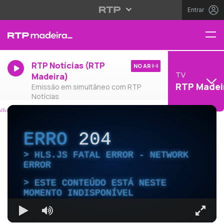
Entrar
RTP Notícias (RTP
NO AR
TV
Madeira)
RTP Madei
Emissão em simultâneo com RTP
Notícias
ERRO
204
HLS.JS FATAL ERROR - NETWORK
ERROR
ESTE CONTEÚDO ESTÁ NESTE
MOMENTO INDISPONÍVEL