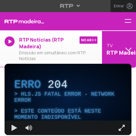
Entrar
RTP Notícias (RTP
NO AR
TV
Madeira)
RTP Madei
Emissão em simultâneo com RTP
Notícias
ERRO
204
HLS.JS FATAL ERROR - NETWORK
ERROR
ESTE CONTEÚDO ESTÁ NESTE
MOMENTO INDISPONÍVEL