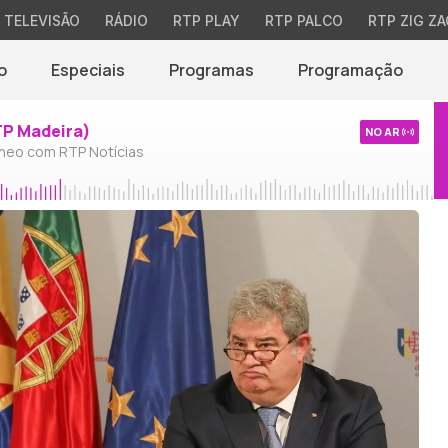
TELEVISÃO
RÁDIO
RTP PLAY
RTP PALCO
RTP ZIG ZA
o
Especiais
Programas
Programação
TP Madeira)
NO AR
neo com RTP Notícias