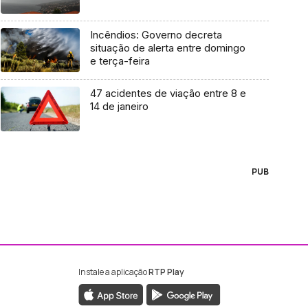
Incêndios: Governo decreta
situação de alerta entre domingo
e terça-feira
47 acidentes de viação entre 8 e
14 de janeiro
PUB
Instale a aplicação
RTP Play
ebook da RTP Madeira
nstagram da RTP Madeira