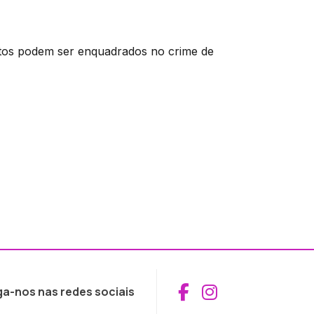
tos podem ser enquadrados no crime de
Aceder ao Fac
Aceder ao I
ga-nos nas redes sociais