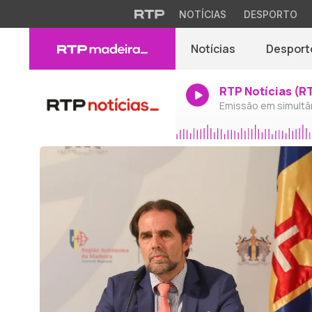
NOTÍCIAS
DESPORTO
Notícias
Desport
RTP Notícias (R
Emissão em simultâ