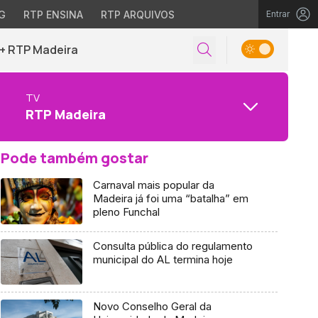
G
RTP ENSINA
RTP ARQUIVOS
Entrar
+ RTP Madeira
TV
RTP Madeira
Pode também gostar
Carnaval mais popular da
Madeira já foi uma “batalha” em
pleno Funchal
Consulta pública do regulamento
municipal do AL termina hoje
Novo Conselho Geral da