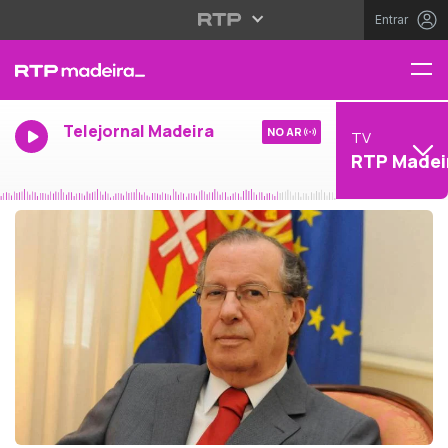
Entrar
Telejornal Madeira
NO AR
TV
RTP Madei