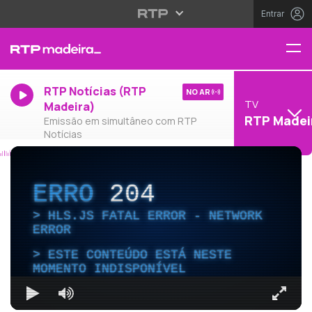
Entrar
RTP Notícias (RTP
NO AR
TV
Madeira)
RTP Madei
Emissão em simultâneo com RTP
Notícias
ERRO
204
HLS.JS FATAL ERROR - NETWORK
ERROR
ESTE CONTEÚDO ESTÁ NESTE
MOMENTO INDISPONÍVEL