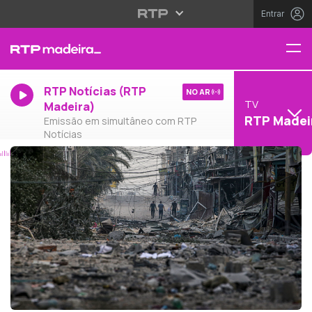
Entrar
RTP Notícias (RTP
NO AR
TV
Madeira)
RTP Madei
Emissão em simultâneo com RTP
Notícias