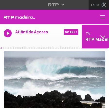
Entrar
Atlântida Açores
NO AR
TV
RTP Madei