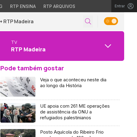
G
RTP ENSINA
RTP ARQUIVOS
Entrar
+ RTP Madeira
TV
RTP Madeira
Pode também gostar
Veja o que aconteceu neste dia
ao longo da História
UE apoia com 261 ME operações
de assistência da ONU a
refugiados palestinianos
Posto Aquícola do Ribeiro Frio