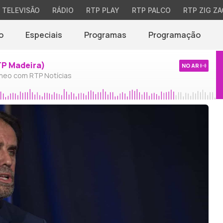
TELEVISÃO
RÁDIO
RTP PLAY
RTP PALCO
RTP ZIG ZA
o
Especiais
Programas
Programação
TP Madeira)
NO AR
neo com RTP Notícias