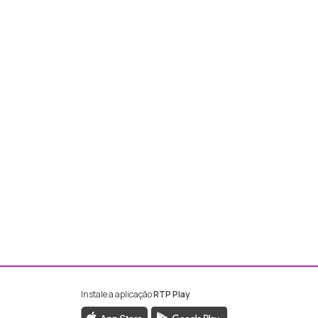
Instale a aplicação
RTP Play
ebook da RTP Madeira
nstagram da RTP Madeira