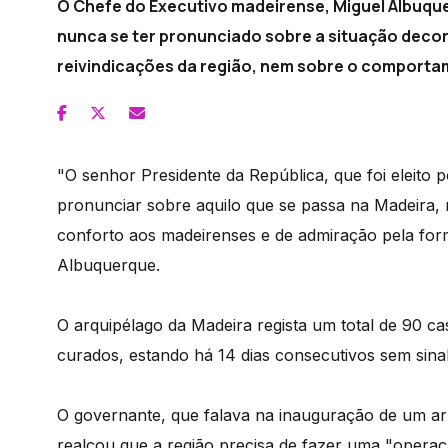
O Chefe do Executivo madeirense, Miguel Albuquer
nunca se ter pronunciado sobre a situação decor
reivindicações da região, nem sobre o comporta
"O senhor Presidente da República, que foi eleito p
pronunciar sobre aquilo que se passa na Madeira, 
conforto aos madeirenses e de admiração pela for
Albuquerque.
O arquipélago da Madeira regista um total de 90 c
curados, estando há 14 dias consecutivos sem sinal
O governante, que falava na inauguração de um a
realçou que a região precisa de fazer uma "opera