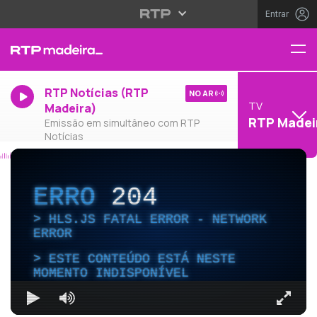
Entrar
RTP Notícias (RTP
NO AR
TV
Madeira)
RTP Madei
Emissão em simultâneo com RTP
Notícias
ERRO
204
HLS.JS FATAL ERROR - NETWORK
ERROR
ESTE CONTEÚDO ESTÁ NESTE
MOMENTO INDISPONÍVEL