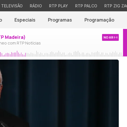
TELEVISÃO
RÁDIO
RTP PLAY
RTP PALCO
RTP ZIG ZA
o
Especiais
Programas
Programação
TP Madeira)
NO AR
neo com RTP Notícias