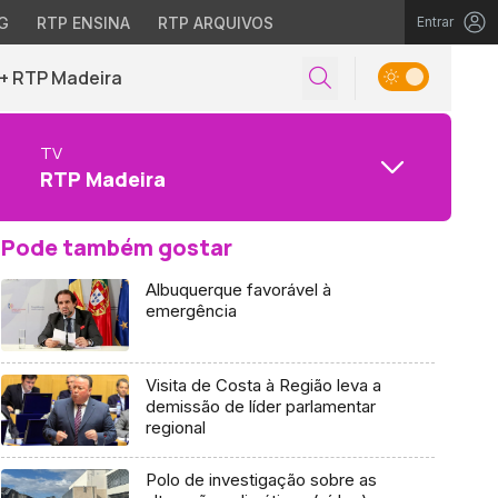
G
RTP ENSINA
RTP ARQUIVOS
Entrar
+ RTP Madeira
TV
RTP Madeira
Pode também gostar
Albuquerque favorável à
emergência
Visita de Costa à Região leva a
demissão de líder parlamentar
regional
Polo de investigação sobre as