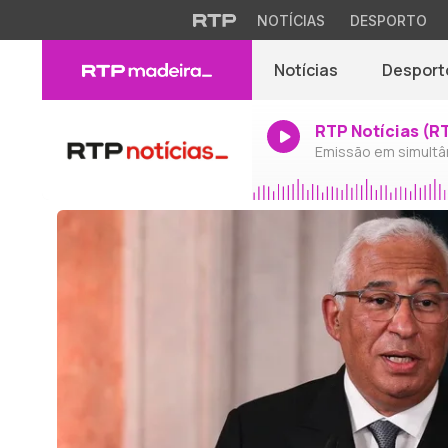
NOTÍCIAS
DESPORTO
Notícias
Desport
RTP Notícias (R
Emissão em simultâ