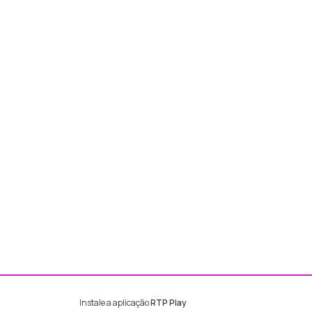
Instale a aplicação
RTP Play