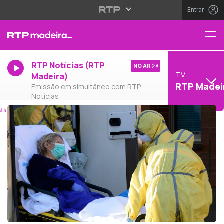
Entrar
RTP Notícias (RTP
NO AR
TV
Madeira)
RTP Madei
Emissão em simultâneo com RTP
Notícias