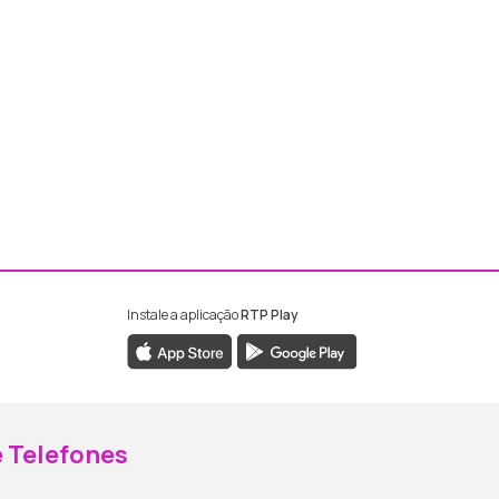
Instale a aplicação
RTP Play
ebook da RTP Madeira
nstagram da RTP Madeira
 Telefones