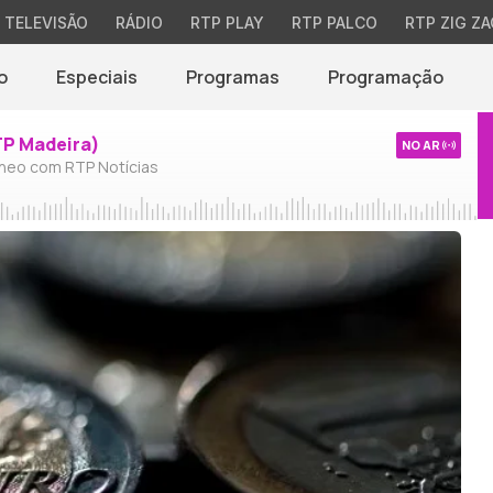
TELEVISÃO
RÁDIO
RTP PLAY
RTP PALCO
RTP ZIG ZA
o
Especiais
Programas
Programação
TP Madeira)
NO AR
neo com RTP Notícias