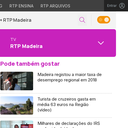
G
RTP ENSINA
RTP ARQUIVOS
Entrar
+ RTP Madeira
TV
RTP Madeira
Pode também gostar
Madeira registou a maior taxa de
desemprego regional em 2018
Turista de cruzeiros gasta em
média 63 euros na Região
(vídeo)
Milhares de declarações do IRS