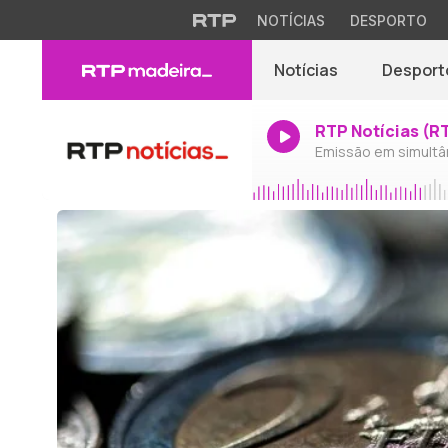
NOTÍCIAS
DESPORTO
Notícias
Desport
RTP Notícias (R
Emissão em simultâ