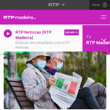
Entrar
RTP Notícias (RTP
NO AR
TV
Madeira)
RTP Madei
Emissão em simultâneo com RTP
Notícias