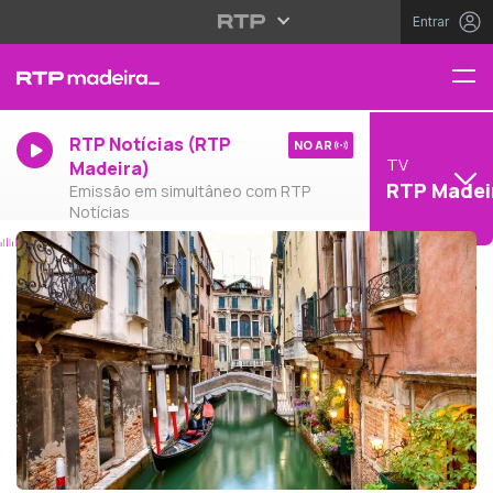
Entrar
RTP Notícias (RTP
NO AR
TV
Madeira)
RTP Madei
Emissão em simultâneo com RTP
Notícias