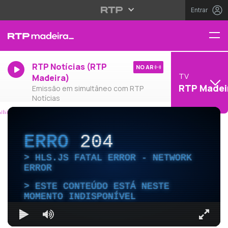
Entrar
RTP Notícias (RTP
NO AR
TV
Madeira)
RTP Madei
Emissão em simultâneo com RTP
Notícias
ERRO
204
HLS.JS FATAL ERROR - NETWORK
ERROR
ESTE CONTEÚDO ESTÁ NESTE
MOMENTO INDISPONÍVEL