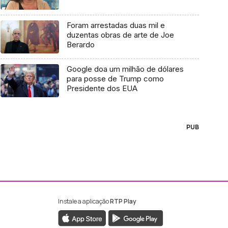
Foram arrestadas duas mil e
duzentas obras de arte de Joe
Berardo
Google doa um milhão de dólares
para posse de Trump como
Presidente dos EUA
PUB
Instale a aplicação
RTP Play
ebook da RTP Madeira
nstagram da RTP Madeira