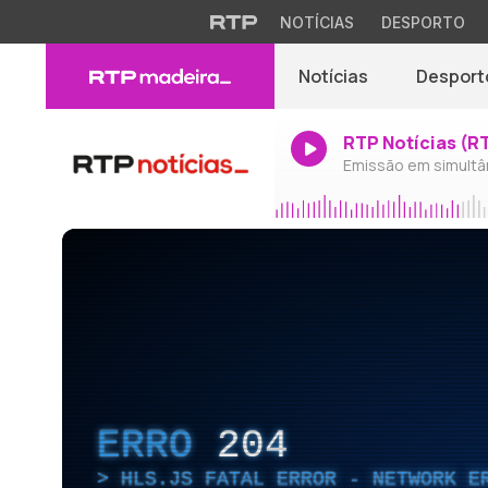
NOTÍCIAS
DESPORTO
Notícias
Desport
RTP Notícias (R
Emissão em simultâ
ERRO
204
HLS.JS FATAL ERROR - NETWORK E