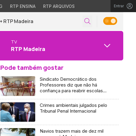
G
RTP ENSINA
RTP ARQUIVOS
Entrar
+ RTP Madeira
TV
RTP Madeira
Pode também gostar
Sindicato Democrático dos
Professores diz que não há
confiança para reabrir escolas
(Vídeo)
Crimes ambientais julgados pelo
Tribunal Penal Internacional
Navios trazem mais de dez mil