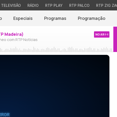
TELEVISÃO
RÁDIO
RTP PLAY
RTP PALCO
RTP ZIG ZA
o
Especiais
Programas
Programação
TP Madeira)
NO AR
neo com RTP Notícias
RROR