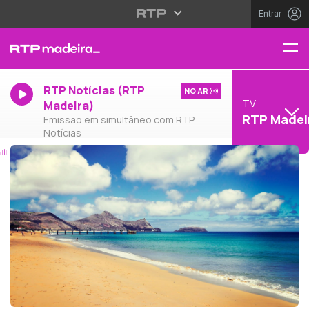
Entrar
RTP Notícias (RTP
NO AR
TV
Madeira)
RTP Madei
Emissão em simultâneo com RTP
Notícias