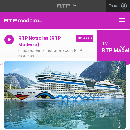
Entrar
RTP Notícias (RTP
NO AR
TV
Madeira)
RTP Madei
Emissão em simultâneo com RTP
Notícias