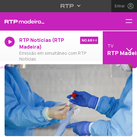
Entrar
RTP Notícias (RTP
NO AR
TV
Madeira)
RTP Madei
Emissão em simultâneo com RTP
Notícias