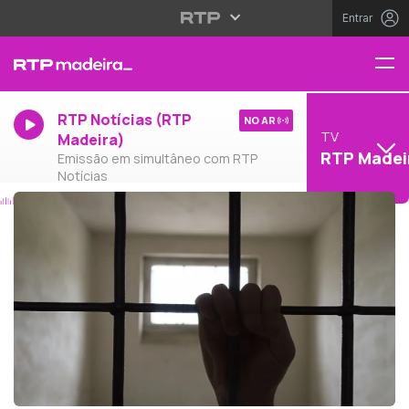
Entrar
RTP Notícias (RTP
NO AR
TV
Madeira)
RTP Madei
Emissão em simultâneo com RTP
Notícias