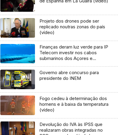
de Espanha em La Guaira (vídeo)
Projeto dos drones pode ser
replicado noutras zonas do país
(vídeo)
Finanças deram luz verde para IP
Telecom investir nos cabos
submarinos dos Açores e
Madeira (Áudio)
Governo abre concurso para
presidente do INEM
Fogo cedeu à determinação dos
homens e à baixa da temperatura
(vídeo)
Devolução do IVA às IPSS que
realizaram obras integradas no