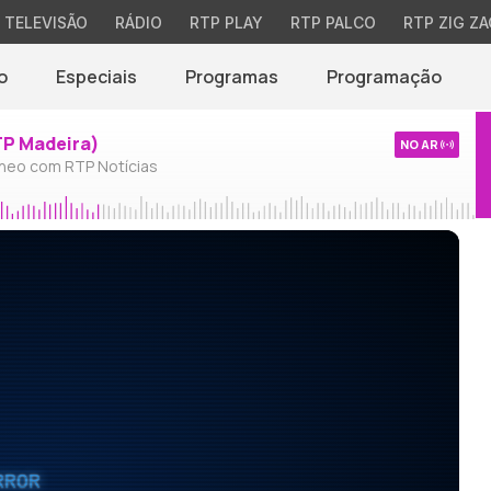
TELEVISÃO
RÁDIO
RTP PLAY
RTP PALCO
RTP ZIG ZA
o
Especiais
Programas
Programação
TP Madeira)
NO AR
neo com RTP Notícias
RROR