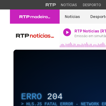
NOTÍCIAS
DESPORTO
Notícias
Desport
RTP Notícias (R
Emissão em simultâ
ERRO
204
HLS.JS FATAL ERROR - NETWORK E