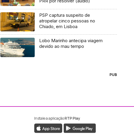
PRR por resolver (áudio)
PSP captura suspeito de
atropelar cinco pessoas no
Chiado, em Lisboa
Lobo Marinho antecipa viagem
devido ao mau tempo
PUB
Instale a aplicação
RTP Play
ebook da RTP Madeira
nstagram da RTP Madeira