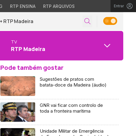
G
RTP ENSINA
RTP ARQUIVOS
Entrar
+ RTP Madeira
TV
RTP Madeira
Pode também gostar
Sugestões de pratos com
batata-doce da Madeira (áudio)
GNR vai ficar com controlo de
toda a fronteira marítima
Unidade Militar de Emergência