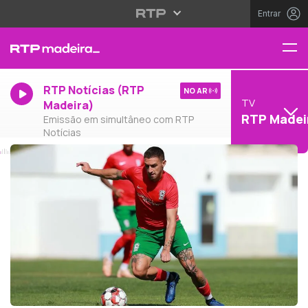
Entrar
RTP Notícias (RTP
NO AR
TV
Madeira)
RTP Madei
Emissão em simultâneo com RTP
Notícias